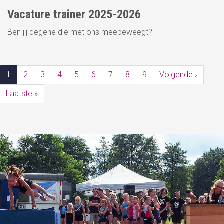
Vacature trainer 2025-2026
Ben jij degene die met ons meebeweegt?
Paginatie
1
2
3
4
5
6
7
8
9
Volgende ›
Volgen
pagina
Laatste »
Laatste
pagina