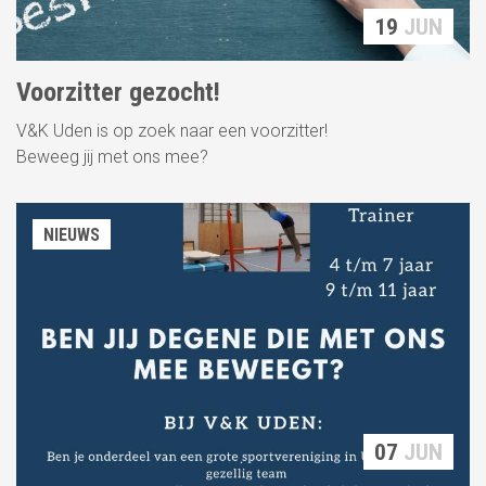
19
JUN
Voorzitter gezocht!
V&K Uden is op zoek naar een voorzitter!
Beweeg jij met ons mee?
NIEUWS
07
JUN