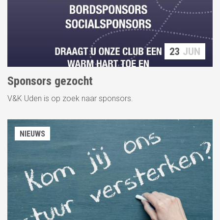
23
JUN
Sponsors gezocht
V&K Uden is op zoek naar sponsors.
NIEUWS