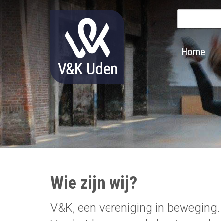
Zoek
Main
Home
navigation
Wie zijn wij?
V&K, een vereniging in beweging.