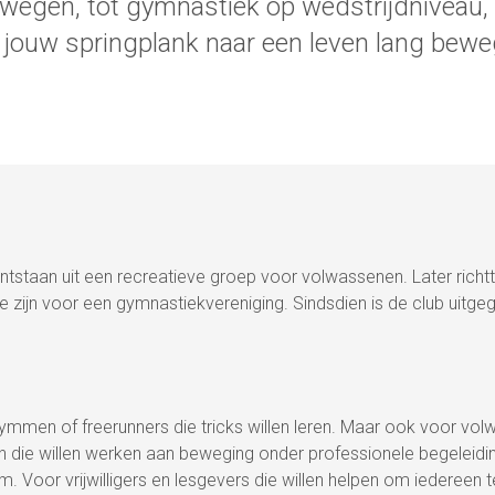
wegen, tot gymnastiek op wedstrijdniveau, t
is jouw springplank naar een leven lang bew
ntstaan uit een recreatieve groep voor volwassenen. Later richt
e zijn voor een gymnastiekvereniging. Sindsdien is de club uitg
ogymmen of freerunners die tricks willen leren. Maar ook voor vo
en die willen werken aan beweging onder professionele begeleidi
 Voor vrijwilligers en lesgevers die willen helpen om iedereen 