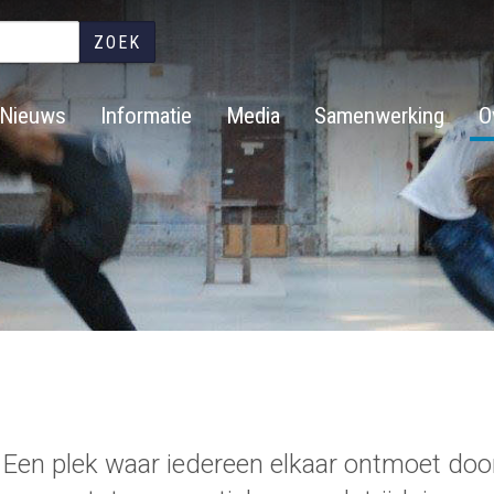
Overslaan
en
naar
de
Nieuws
Informatie
Media
Samenwerking
O
inhoud
gaan
 Een plek waar iedereen elkaar ontmoet doo