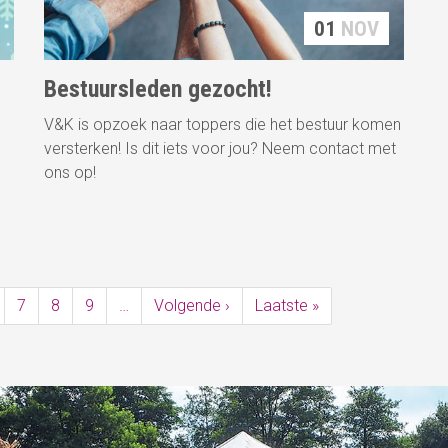
01
NOV
Bestuursleden gezocht!
V&K is opzoek naar toppers die het bestuur komen
versterken! Is dit iets voor jou? Neem contact met
ons op!
7
8
9
…
Volgende ›
Volgende
Laatste »
Laatste
pagina
pagina