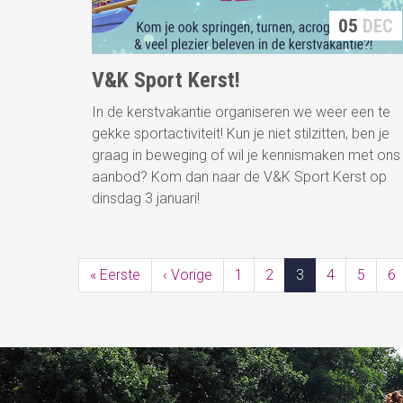
05
DEC
V&K Sport Kerst!
In de kerstvakantie organiseren we weer een te
gekke sportactiviteit! Kun je niet stilzitten, ben je
graag in beweging of wil je kennismaken met ons
aanbod? Kom dan naar de V&K Sport Kerst op
dinsdag 3 januari!
Paginatie
« Eerste
Eerste
‹ Vorige
Vorige
1
2
3
4
5
6
pagina
pagina