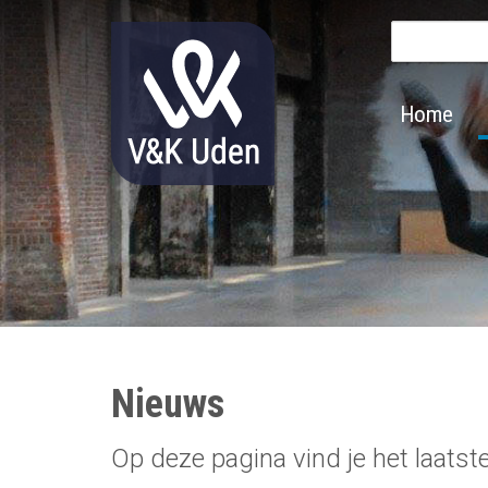
Zoek
Main
Home
navigation
Nieuws
Op deze pagina vind je het laatst