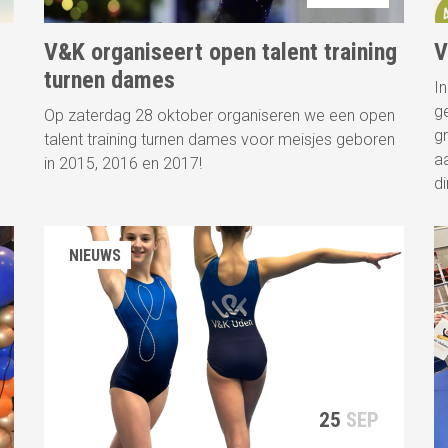
V&K organiseert open talent training
V
turnen dames
I
ge
Op zaterdag 28 oktober organiseren we een open
g
talent training turnen dames voor meisjes geboren
a
in 2015, 2016 en 2017!
d
NIEUWS
25
SEP