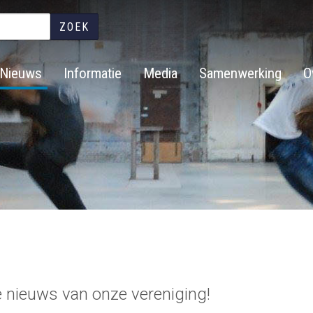
Overslaan
en
naar
de
Nieuws
Informatie
Media
Samenwerking
O
inhoud
gaan
e nieuws van onze vereniging!