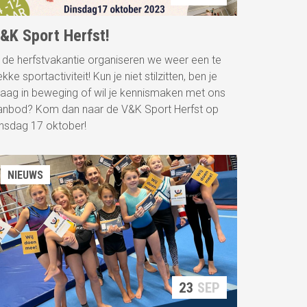
&K Sport Herfst!
n de herfstvakantie organiseren we weer een te
kke sportactiviteit! Kun je niet stilzitten, ben je
raag in beweging of wil je kennismaken met ons
anbod? Kom dan naar de V&K Sport Herfst op
insdag 17 oktober!
NIEUWS
23
SEP