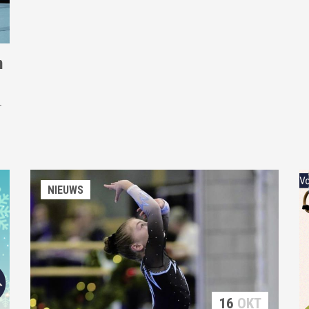
n
r
NIEUWS
16
OKT