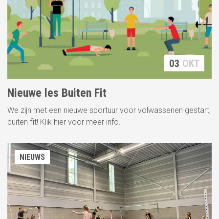
03
OKT
Nieuwe les Buiten Fit
We zijn met een nieuwe sportuur voor volwassenen gestart,
buiten fit! Klik hier voor meer info.
NIEUWS