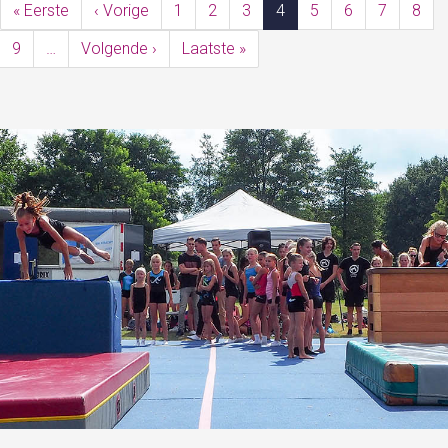
« Eerste
Eerste
‹ Vorige
Vorige
1
2
3
4
5
6
7
8
pagina
pagina
9
…
Volgende ›
Volgende
Laatste »
Laatste
pagina
pagina