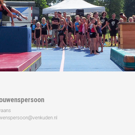
rouwenspersoon
waans
uwenspersoon@venkuden.nl