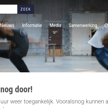
Overslaan
en
naar
de
Nieuws
Informatie
Media
Samenwerking
O
inhoud
gaan
snog door!
 uur weer toegankelijk. Vooralsnog kunnen a