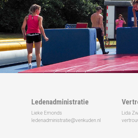
Ledenadministratie
Vert
Lieke Emonds
Lida Z
ledenadministratie@venkuden.nl
vertro