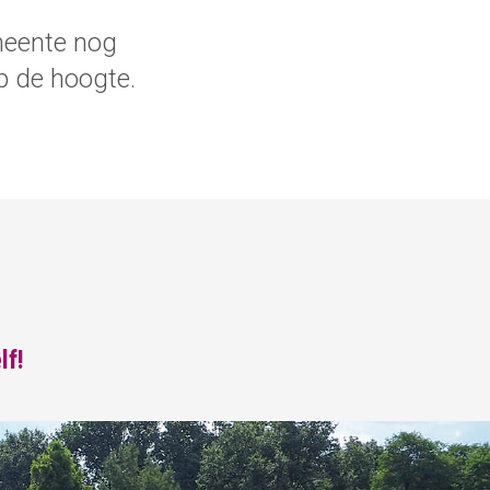
meente nog
p de hoogte.
lf!