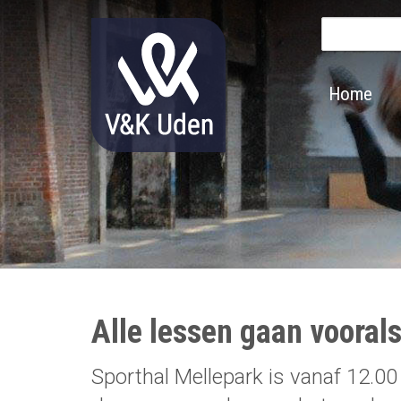
Zoek
Main
Home
navigation
Alle lessen gaan vooral
Sporthal Mellepark is vanaf 12.00